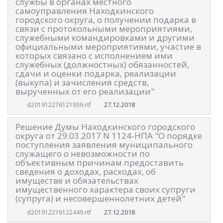
службы в органах местного
самоуправления Находкинского
городского округа, о получении подарка в
связи с протокольными мероприятиями,
служебными командировками и другими
официальными мероприятиями, участие в
которых связано с исполнением ими
служебных (должностных) обязанностей,
сдачи и оценки подарка, реализации
(выкупа) и зачисления средств,
вырученных от его реализации"
27.12.2018
d201912276121939.rtf
Решение Думы Находкинского городского
округа от 29.03.2017 N 1124-НПА "О порядке
поступления заявления муниципального
служащего о невозможности по
объективным причинам предоставить
сведения о доходах, расходах, об
имуществе и обязательствах
имущественного характера своих супруги
(супруга) и несовершеннолетних детей"
27.12.2018
d201912276122449.rtf