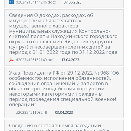
07.06.2023
d20249184144246.docx
Сведения О доходах, расходах, об
имуществе и обязательствах
имущественного характера
муниципальных служащих Контрольно-
счетной палаты Находкинского городского
округа в отношении себя, своих супругов
(супруг) и несовершеннолетних детей за
период с 01.01.2022 года по 31.12.2022 года
13.04.2023
d20234135152149.pdf
Указ Президента РФ от 29.12.2022 № 968 "Об
особенностях исполнения обязанностей,
соблюдения ограничений и запретов в
области противодействия коррупции
некоторыми категориями граждан в
период проведения специальной военной
операции"
03.04.2023
d202354511032.rtf
Сведения о состоявшемся заседании
комиссии по соблюдению требований к