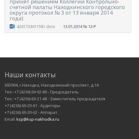
принят решением Коллегии Контрольно-
счетной палаты Находкинского городского
округа протокол № 3 от 13 января 2014
года)
13.01.2014
№ 12-Р
d201723611581.docx
Наши контакты
692904, г.Находка, Находкинский проспект, д.14
Тел.: +7 (4236) 69-92-89 - Председатель
Тел.: +7 (4236) 69-21-48 - Заместитель председателя
+7 (4236) 69-20-61 - Аудиторы
+7 (4236) 69-20-62 - Аппарат
Email:
ksp@ksp-nakhodka.ru