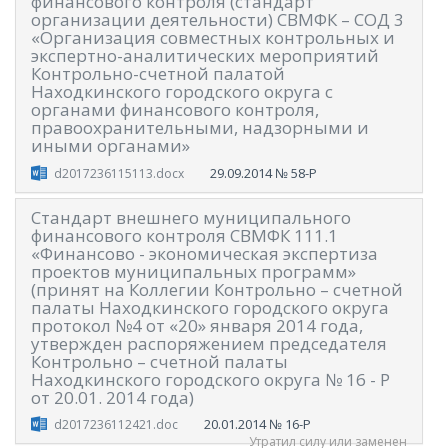
финансового контроля (стандарт
организации деятельности) СВМФК – СОД 3
«Организация совместных контрольных и
экспертно-аналитических мероприятий
Контрольно-счетной палатой
Находкинского городского округа с
органами финансового контроля,
правоохранительными, надзорными и
иными органами»
29.09.2014
№ 58-Р
d2017236115113.docx
Стандарт внешнего муниципального
финансового контроля СВМФК 111.1
«Финансово - экономическая экспертиза
проектов муниципальных программ»
(принят на Коллегии Контрольно – счетной
палаты Находкинского городского округа
протокол №4 от «20» января 2014 года,
утвержден распоряжением председателя
Контрольно – счетной палаты
Находкинского городского округа № 16 - Р
от 20.01. 2014 года)
20.01.2014
№ 16-Р
d2017236112421.doc
Утратил силу или заменен